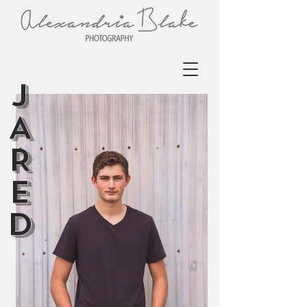
J
A
R
E
D